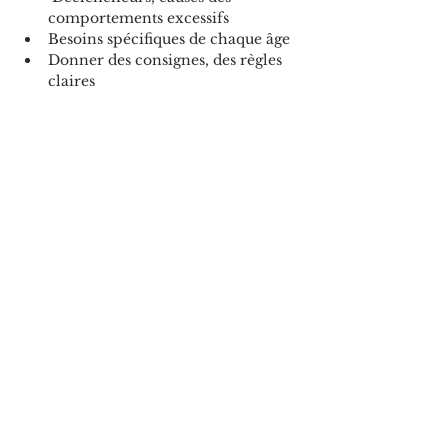
comportements excessifs
Besoins spécifiques de chaque âge
Donner des consignes, des règles 
claires
Outils de régulation du stress
Tarif: 95€/pers comprenant le livret 
pédagogique, les boissons chaudes et 
collation pour les pauses.
3 rencontres les 16/05, 30/05 et 6/06 
de 9h à 12h.
Partager cet événement