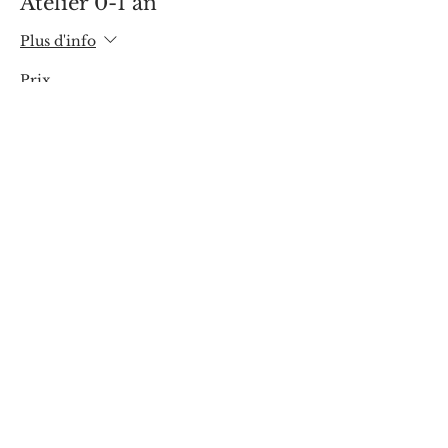
Atelier 0-1 an
Plus d'info
Prix
95,00 €
Vente expirée
Type de billet
Atelier 0-1 an (tarif couple)
Plus d'info
Prix
170,00 €